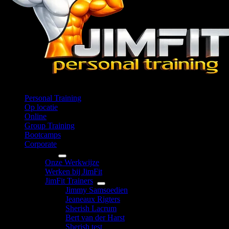
Personal Training
Op locatie
Online
Group Training
Bootcamps
Corporate
Over ons
Onze Werkwijze
Werken bij JimFit
JimFit Trainers
Jimmy Samsoedien
Jeaneaux Rigters
Sherish Lacrum
Bert van der Harst
Sherish test