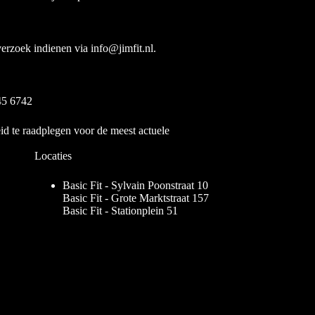
 verzoek indienen via
@ofni
ln.tifmij
.
45 6742
eid te raadplegen voor de meest actuele
Locaties
Basic Fit - Sylvain Poonstraat 10
Basic Fit - Grote Marktstraat 157
Basic Fit - Stationplein 51