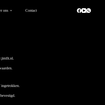
r ons
Contact
jimfit.nl
.
rwaarden.
f ingetrokken.
 bevestigd.