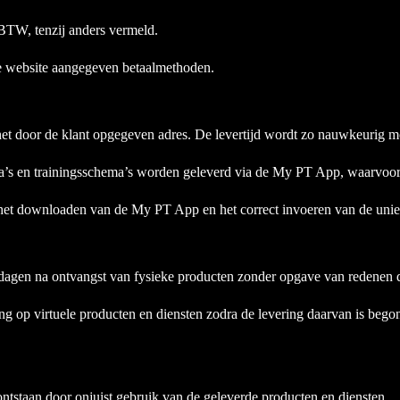
f BTW, tenzij anders vermeld.
de website aangegeven betaalmethoden.
et door de klant opgegeven adres. De levertijd wordt zo nauwkeurig m
a’s en trainingsschema’s worden geleverd via de My PT App, waarvoor 
r het downloaden van de My PT App en het correct invoeren van de uni
dagen na ontvangst van fysieke producten zonder opgave van redenen 
sing op virtuele producten en diensten zodra de levering daarvan is beg
 ontstaan door onjuist gebruik van de geleverde producten en diensten.