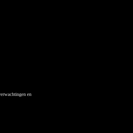
odiging voor een persoonlijk of
aliseren en optimaliseren. Door
creëren dat niet alleen effectief
samen met jou te werken
 verwachtingen en