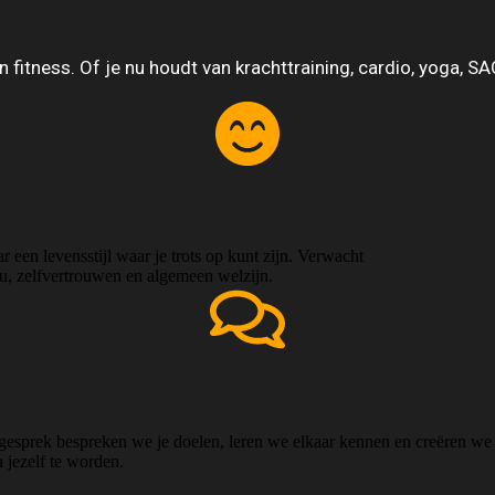
in fitness. Of je nu houdt van krachttraining, cardio, yoga, S
r een levensstijl waar je trots op kunt zijn. Verwacht
au, zelfvertrouwen en algemeen welzijn.
gesprek bespreken we je doelen, leren we elkaar kennen en creëren we e
 jezelf te worden.