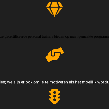
nze gecertificeerde personal trainers bieden op maat gemaakte programm
leiden; we zijn er ook om je te motiveren als het moeilijk 