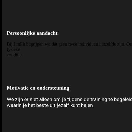
Persoonlijke aandacht
Bij JimFit begrijpen we dat geen twee individuen hetzelfde zijn. O
fysieke
conditie.
Motivatie en ondersteuning
We zijn er niet alleen om je tijdens de training te bege
waarin je het beste uit jezelf kunt halen.