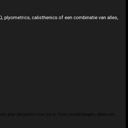
AQ, plyometrics, calisthenics of een combinatie van alles,
en plan dat perfect voor jou is. Geen verplichtingen, alleen een