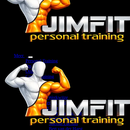
Meer
Personal Training
Op locatie
Online
Group Training
Bootcamps
Corporate
Over ons
Onze Werkwijze
Werken bij JimFit
JimFit Trainers
Jimmy Samsoedien
Jeaneaux Rigters
Sherish Lacrum
Bert van der Harst