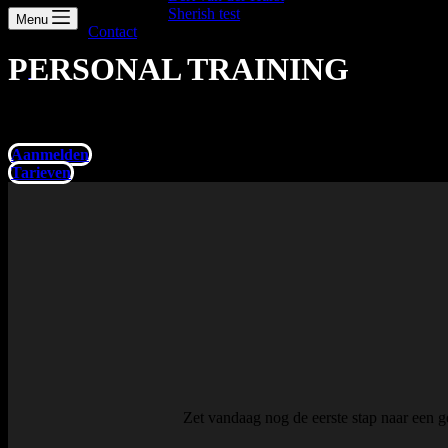
Sherish test
Menu
Contact
PERSONAL TRAINING
Klaar om de eerste stap te zetten naar een gezonder en energieker leve
niveau of ervaring.
Aanmelden
Tarieven
Zet vandaag nog de eerste stap naar een ge