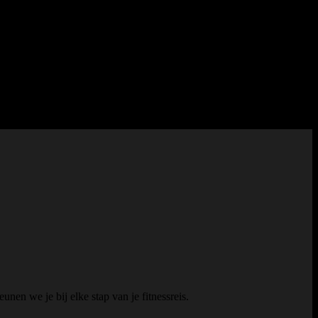
r om je te begeleiden naar je persoonlijke doelen, ongeacht je huidige
nen we je bij elke stap van je fitnessreis.