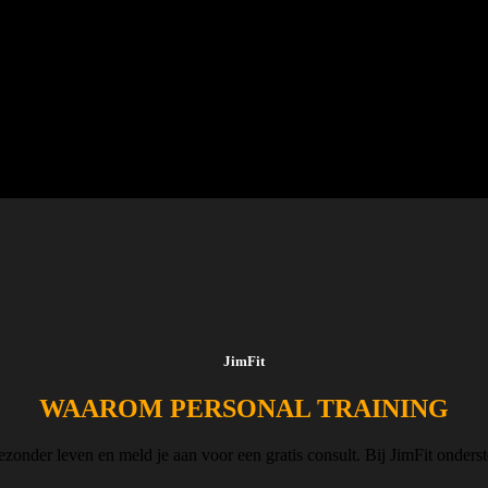
n? Bij JimFit geloven we dat jouw fitnessreis uniek is, en we staan klaa
JimFit
WAAROM PERSONAL TRAINING
zonder leven en meld je aan voor een gratis consult. Bij JimFit ondersteu