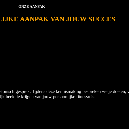
ONZE AANPAK
IJKE AANPAK VAN JOUW SUCCES
dheids- en fitnessdoelen te bereiken. Onze aanpak begint met een uitn
 samenwerking. Onze aanpak is ontworpen om jouw fitnessreis te person
eke gezondheid in kaart wordt gebracht, zodat we een programma kunnen 
euren. Bij JimFit is jouw succes ons doel, en we kijken ernaar uit om 
aan een gezonder, fitter leven.
telefonisch gesprek. Tijdens deze kennismaking bespreken we je doelen,
ijk beeld te krijgen van jouw persoonlijke fitnessreis.