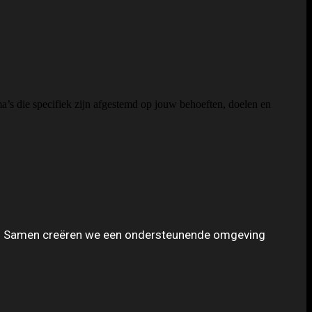
a’s die specifiek zijn afgestemd op jouw behoeften, doelen en
wordt. Samen creëren we een ondersteunende omgeving