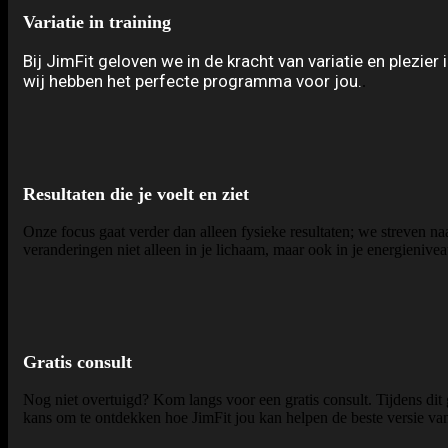
Variatie in training
Bij JimFit geloven we in de kracht van variatie en plezier 
wij hebben het perfecte programma voor jou.
.
Resultaten die je voelt en ziet
Onze focus gaat verder dan alleen fysieke resultaten; we streven naa
veranderingen niet alleen in je lichaam, maar ook in je energienive
Gratis consult
Nog niet overtuigd? Kom langs voor een gratis consult. Tijdens dit 
kans om te ontdekken hoe JimFit jou kan helpen de beste versie van