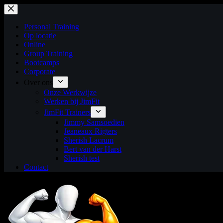
Ga
naar
de
Personal Training
inhoud
Op locatie
Online
Group Training
Bootcamps
Corporate
Over ons
Onze Werkwijze
Werken bij JimFit
JimFit Trainers
Jimmy Samsoedien
Jeaneaux Rigters
Sherish Lacrum
Bert van der Harst
Sherish test
Contact