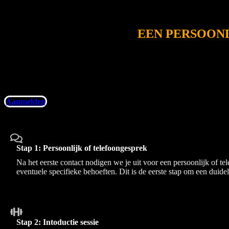
EEN PERSOONL
Bij JimFit geloven we in een holistische benadering om jouw gezon
telefonisch gesprek, waar we de basis leggen voor een succesvolle
deze grondige benadering zorgen we ervoor dat elk aspect van je fysi
is, maar ook naadloos aansluit bij jouw behoeften en voork
Aanmelden
Stap 1: Persoonlijk of telefoongesprek
Na het eerste contact nodigen we je uit voor een persoonlijk of 
eventuele specifieke behoeften. Dit is de eerste stap om een duidel
Stap 2: Intoductie sessie