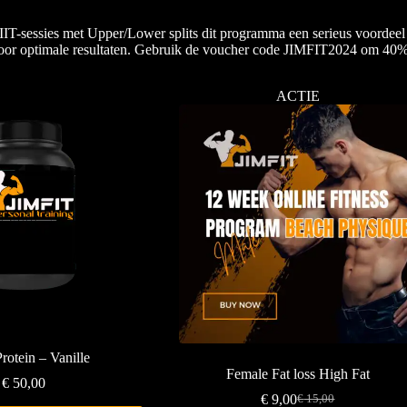
T-sessies met Upper/Lower splits dit programma een serieus voordeel a
or optimale resultaten. Gebruik de voucher code JIMFIT2024 om 40% k
ACTIE
otein – Vanille
Female Fat loss High Fat
€
50,00
€
9,00
€
15,00